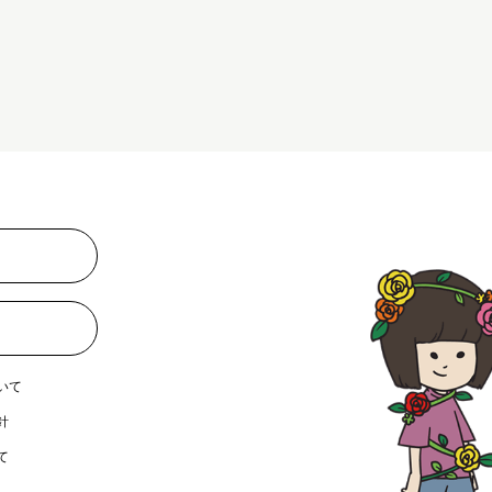
いて
針
て