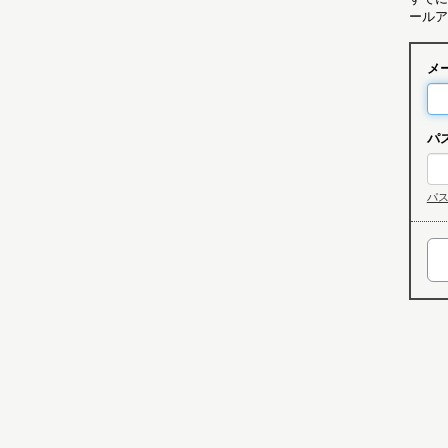
ールア
メ
パ
パ