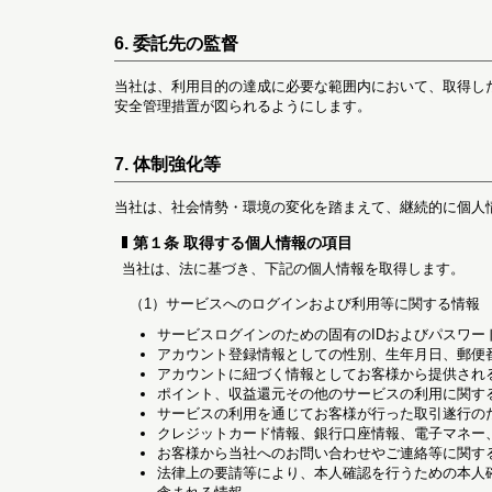
6. 委託先の監督
当社は、利用目的の達成に必要な範囲内において、取得し
安全管理措置が図られるようにします。
7. 体制強化等
当社は、社会情勢・環境の変化を踏まえて、継続的に個人
第１条 取得する個人情報の項目
当社は、法に基づき、下記の個人情報を取得します。
（1）サービスへのログインおよび利用等に関する情報
サービスログインのための固有のIDおよびパスワー
アカウント登録情報としての性別、生年月日、郵便
アカウントに紐づく情報としてお客様から提供され
ポイント、収益還元その他のサービスの利用に関す
サービスの利用を通じてお客様が行った取引遂行の
クレジットカード情報、銀行口座情報、電子マネー
お客様から当社へのお問い合わせやご連絡等に関す
法律上の要請等により、本人確認を行うための本人