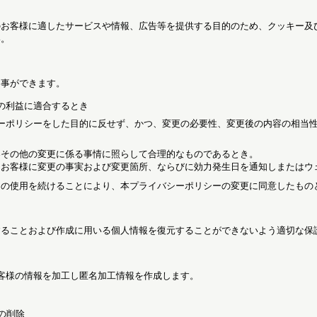
のお客様に適したサービスや情報、広告等を提供する目的のため、クッキー及
い。
る事ができます。
の利益に適合するとき
ーポリシーをした目的に反せず、かつ、変更の必要性、変更後の内容の相当
容その他の変更に係る事情に照らして合理的なものであるとき。
にお客様に変更の事実および変更箇所、ならびに効力発生日を通知しまたはウ
スの使用を続けることにより、本プライバシーポリシーの変更に同意したもの
することおよび作成に用いる個人情報を復元することができないよう適切な保
客様の情報を加工し匿名加工情報を作成します。
の削除