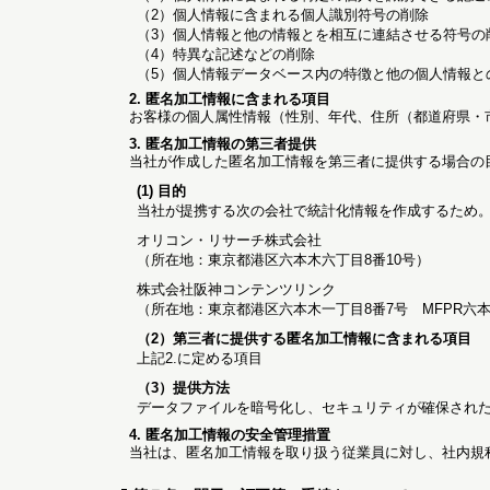
（2）個人情報に含まれる個人識別符号の削除
（3）個人情報と他の情報とを相互に連結させる符号の
（4）特異な記述などの削除
（5）個人情報データベース内の特徴と他の個人情報と
2. 匿名加工情報に含まれる項目
お客様の個人属性情報（性別、年代、住所（都道府県・
3. 匿名加工情報の第三者提供
当社が作成した匿名加工情報を第三者に提供する場合の
(1) 目的
当社が提携する次の会社で統計化情報を作成するため
オリコン・リサーチ株式会社
（所在地：東京都港区六本木六丁目8番10号）
株式会社阪神コンテンツリンク
（所在地：東京都港区六本木一丁目8番7号 MFPR六
（2）第三者に提供する匿名加工情報に含まれる項目
上記2.に定める項目
（3）提供方法
データファイルを暗号化し、セキュリティが確保され
4. 匿名加工情報の安全管理措置
当社は、匿名加工情報を取り扱う従業員に対し、社内規