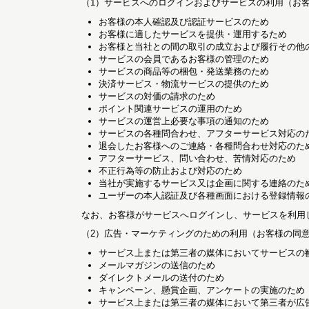
（1）サービスへのログインおよびサービスの利用（お
お客様の本人確認及び認証サービスのため
お客様に適したサービスを提供・運用するため
お客様と当社との間の取引の成立および履行その他
サービスの会員であるお客様の管理のため
サービスの商品等の梱包・発送業務のため
決済サービス・物流サービスの提供のため
サービスの対価の請求のため
ポイント関連サービスの運用のため
サービスの運営上必要な事項の通知のため
サービスの各種問合わせ、アフターサービス対応の
退会したお客様へのご連絡・各種問合わせ対応のた
アフターサービス、問い合わせ、苦情対応のため
不正行為等の防止および対応のため
当社が実施するサービス又は企画に関する連絡のた
ユーザーの本人認証及び各種画面における登録情報
なお、お客様がサービスへログインし、サービスを利用
（2）広告・マーケティングのための利用（お客様の同
サービス上または第三者の媒体においてサービスの
メールマガジンの送信のため
ダイレクトメールの送付のため
キャンペーン、懸賞企画、アンケートの実施のため
サービス上または第三者の媒体において第三者が広