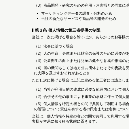
（3）商品開発・研究のための利用（お客様との同意に
マーケティングデータの調査・分析のため
当社の新たなサービスや商品等の開発のため
第３条 個人情報の第三者提供の制限
当社は、次に掲げる場合を除くほか、あらかじめお客様
（1）法令に基づく場合
（2）人の生命、身体または財産の保護のために必要が
（3）公衆衛生の向上または児童の健全な育成の推進の
（4）国の機関もしくは地方公共団体またはその委託を
に支障を及ぼすおそれがあるとき
ただし次に掲げる場合は上記に定める第三者には該当し
（1）当社が利用目的の達成に必要な範囲内において個
（2）合併その他の事由による事業の承継に伴って個人
（3）個人情報を特定の者との間で共同して利用する場
の管理について責任を有する者の氏名または名称につい
当社は、個人情報を特定の者との間で共同して利用する
客様が容易に知り得る状態に置きます。