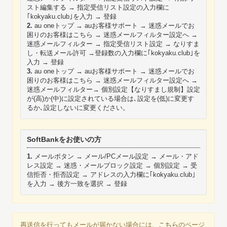
スト編集する → 指定受信リスト設定の入力欄に
｢kokyaku.club｣を入力 → 登録
2.
au oneトップ → auお客様サポート → 迷惑メールでお
困りのお客様はこちら → 迷惑メールフィルター設定へ →
迷惑メールフィルター → 指定受信リスト設定 → なりすま
し・転送メール許可 →登録数の入力欄に｢kokyaku.club｣を
入力 → 登録
3.
au oneトップ → auお客様サポート → 迷惑メールでお
困りのお客様はこちら → 迷惑メールフィルター設定へ →
迷惑メールフィルター→ 個別設定【なりすまし規制】設定
が(高)か(中)に設定されている場合は､設定を(低)に変更す
るか､設定しないに変更ください。
SoftBankをお使いの方
1.
メールボタン → メール/PCメール設定 → メール・アド
レス設定 → 迷惑・メールブロック設定 → 個別設定 → 受
信拒否・拒否設定 → アドレスの入力欄に｢kokyaku.club｣
を入力 → 後方一致を選択 → 登録
再送信を行ってもメールが届かない場合には、
こちら
のページ