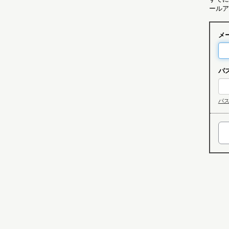
ールア
メ
パ
パ