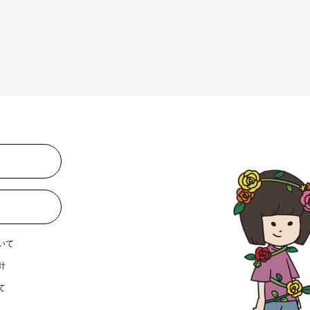
いて
針
て