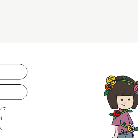
いて
針
て