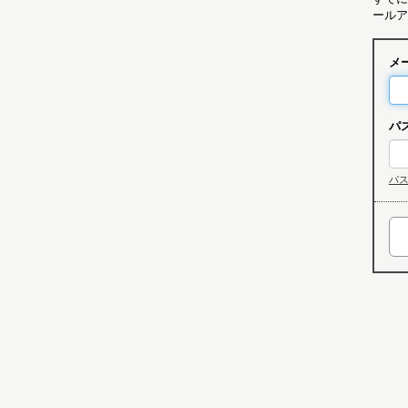
ールア
メ
パ
パ